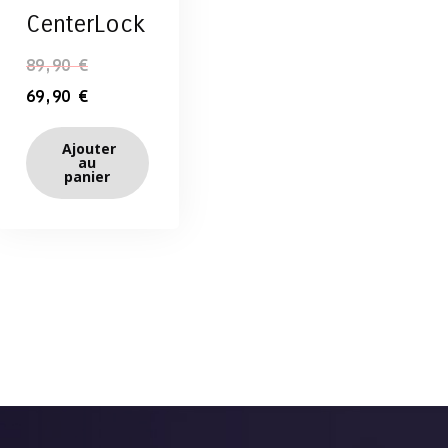
CenterLock
89,90
€
69,90
€
Ajouter
au
panier