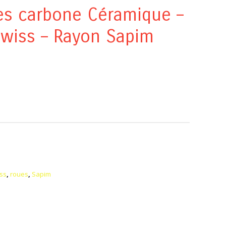
es carbone Céramique –
wiss – Rayon Sapim
ss
,
roues
,
Sapim