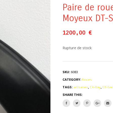
Paire de rou
Moyeux DT-S
1200,00
€
Rupture de stock
SKU:
6083
CATEGORY:
Roues
TAGS:
artisanes
,
CX-Ray
,
DT-Swi
SHARE THIS: