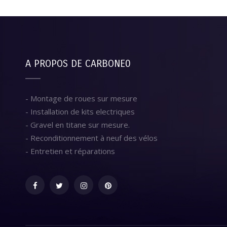
A PROPOS DE CARBONE0
- Montage de roues sur mesure
- Installation de kits electriques
- Gravel en titane sur mesure.
- Reconditionnement à neuf des vélos
- Entretien et réparations