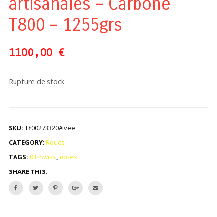
artisanales – Carbone
T800 – 1255grs
1100,00
€
Rupture de stock
SKU:
T800273320Aivee
CATEGORY:
Roues
TAGS:
DT-Swiss
,
roues
SHARE THIS: